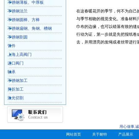
不锈钢薄板、中厚板
不锈钢法兰
在这春暖花开的季节，何不为自己
与季节相吻的视觉变化。准备材料
不锈钢圆棒、方棒
巾布的边缘，也可以错落有致的缝
不锈钢扁钢、角钢、槽钢
行动为证，第一步就是先把报纸卷
不锈钢割圆
去，并用漂亮的发绳或者丝带进行
管件
上海上高阀门
进口阀门
轴承
不锈钢加工
剪折加工
激光切割
用心做事,
网站首页
关于耐特
产品展示